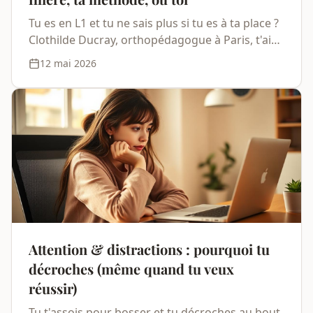
Tu es en L1 et tu ne sais plus si tu es à ta place ?
Clothilde Ducray, orthopédagogue à Paris, t'aide
à distinguer les 3 causes possibles et à décider
12 mai 2026
sans paniquer.
Attention & distractions : pourquoi tu
décroches (même quand tu veux
réussir)
Tu t'assois pour bosser et tu décroches au bout