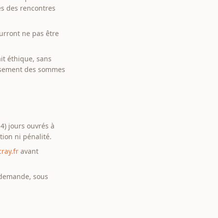
es des rencontres
urront ne pas être
it éthique, sans
ursement des sommes
4) jours ouvrés à
tion ni pénalité.
ray.fr
avant
a demande, sous