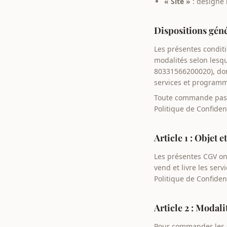
« Site »
: désigne l
Dispositions gén
Les présentes conditi
modalités selon lesqu
80331566200020), dont
services et programme
Toute commande passé
Politique de Confiden
Article 1 : Objet
Les présentes CGV ont
vend et livre les serv
Politique de Confident
Article 2 : Modal
Pour commander les se