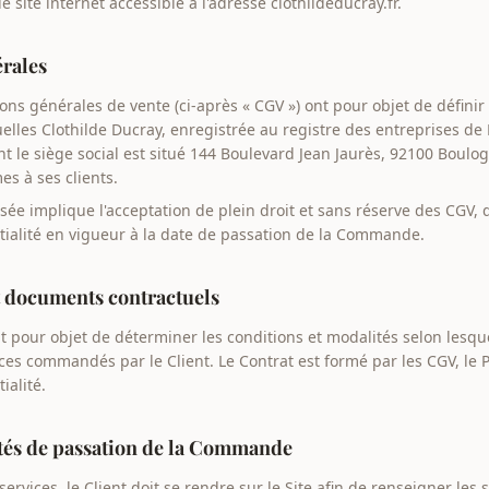
e site internet accessible à l'adresse clothildeducray.fr.
érales
ons générales de vente (ci-après « CGV ») ont pour objet de définir 
elles Clothilde Ducray, enregistrée au registre des entreprises de
 le siège social est situé 144 Boulevard Jean Jaurès, 92100 Boulo
s à ses clients.
e implique l'acceptation de plein droit et sans réserve des CGV, 
tialité en vigueur à la date de passation de la Commande.
 et documents contractuels
 pour objet de déterminer les conditions et modalités selon lesqu
ices commandés par le Client. Le Contrat est formé par les CGV, le P
ialité.
ités de passation de la Commande
rvices, le Client doit se rendre sur le Site afin de renseigner les 