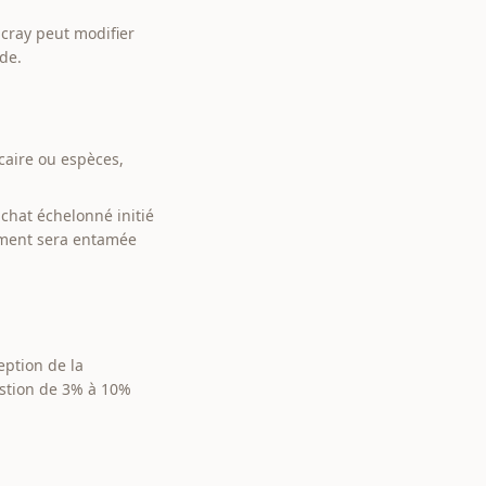
ucray peut modifier
de.
caire ou espèces,
achat échelonné initié
ement sera entamée
eption de la
estion de 3% à 10%