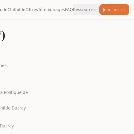
hode
Clothilde
Offres
Témoignages
FAQ
Ressources
Je m'inscris
)
nes.
a Politique de
thilde Ducray.
Ducray.