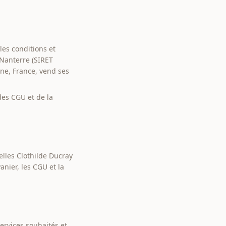
les conditions et
 Nanterre (SIRET
gne, France, vend ses
des CGU et de la
elles Clothilde Ducray
anier, les CGU et la
services souhaités et