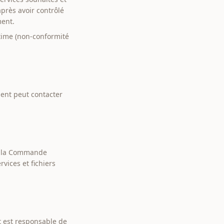
après avoir contrôlé
ment.
itime (non-conformité
ient peut contacter
is la Commande
vices et fichiers
t est responsable de