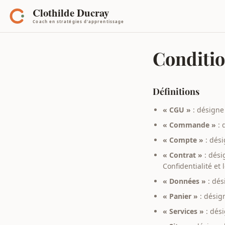
Conditio
Définitions
« CGU »
: désigne 
« Commande »
: 
« Compte »
: dési
« Contrat »
: dési
Confidentialité et 
« Données »
: dés
« Panier »
: désign
« Services »
: dési