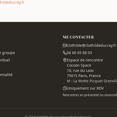
hildeducray.fr
ME CONTACTER
clothilde@clothildeducray.fr
e groupe
06 60 65 68 03
viduel
Espace de rencontre
Cocoon Space
10, rue du Laos
nnalité
75015 Paris, France
M : La Motte Picquet Grenell
Uniquement sur RDV
Rencontres en présentiel ou visiocon