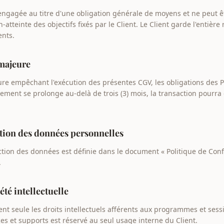
 engagée au titre d'une obligation générale de moyens et ne peut ê
atteinte des objectifs fixés par le Client. Le Client garde l'entière
ents.
 majeure
re empêchant l'exécution des présentes CGV, les obligations des P
ement se prolonge au-delà de trois (3) mois, la transaction pourra 
ection des données personnelles
ction des données est définie dans le document « Politique de Confi
.
iété intellectuelle
ent seule les droits intellectuels afférents aux programmes et ses
es et supports est réservé au seul usage interne du Client.